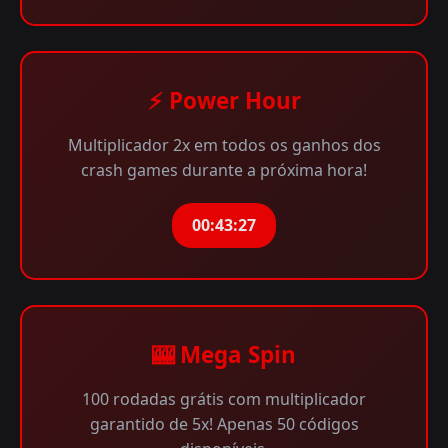
⚡ Power Hour
Multiplicador 2x em todos os ganhos dos
crash games durante a próxima hora!
00:43:27
🎰 Mega Spin
100 rodadas grátis com multiplicador
garantido de 5x! Apenas 50 códigos