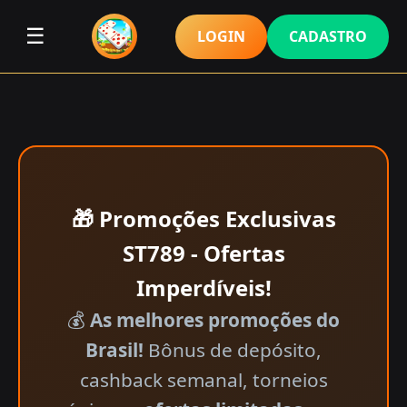
☰
LOGIN
CADASTRO
🎁 Promoções Exclusivas
ST789 - Ofertas
Imperdíveis!
💰
As melhores promoções do
Brasil!
Bônus de depósito,
cashback semanal, torneios