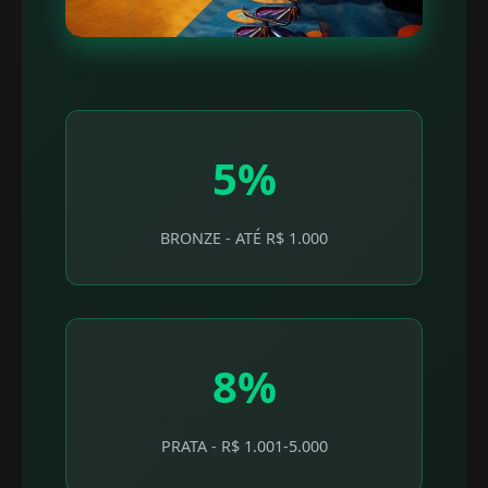
5%
BRONZE - ATÉ R$ 1.000
8%
PRATA - R$ 1.001-5.000