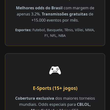
Melhores odds do Brasil
com margem de
apenas 3.2%.
Transmissões gratuitas
de
+15.000 eventos por mês.
Esportes:
Futebol, Basquete, Tênis, Vôlei, MMA,
F1, NFL, NBA
🎮
E-Sports (15+ jogos)
Cobertura exclusiva
dos maiores torneios
mundiais. Odds especiais para
CBLOL,