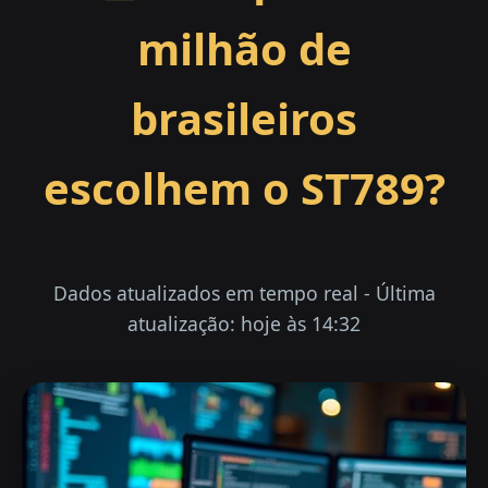
milhão de
brasileiros
escolhem o ST789?
Dados atualizados em tempo real - Última
atualização: hoje às 14:32