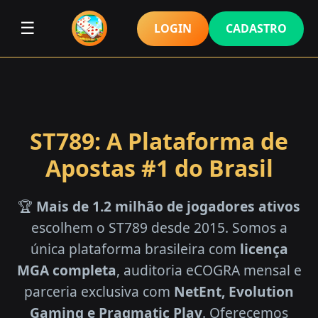
☰
LOGIN
CADASTRO
ST789: A Plataforma de
Apostas #1 do Brasil
🏆
Mais de 1.2 milhão de jogadores ativos
escolhem o ST789 desde 2015. Somos a
única plataforma brasileira com
licença
MGA completa
, auditoria eCOGRA mensal e
parceria exclusiva com
NetEnt, Evolution
Gaming e Pragmatic Play
. Oferecemos