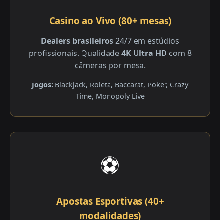
Casino ao Vivo (80+ mesas)
Dealers brasileiros
24/7 em estúdios
profissionais. Qualidade
4K Ultra HD
com 8
câmeras por mesa.
Jogos:
Blackjack, Roleta, Baccarat, Poker, Crazy
Time, Monopoly Live
⚽
Apostas Esportivas (40+
modalidades)