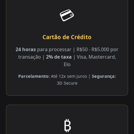
💳
Cartão de Crédito
24 horas
para processar | R$50 - R$5.000 por
transação |
2% de taxa
| Visa, Mastercard,
Elo
Parcelamento:
Até 12x sem juros |
Segurança:
3D Secure
₿