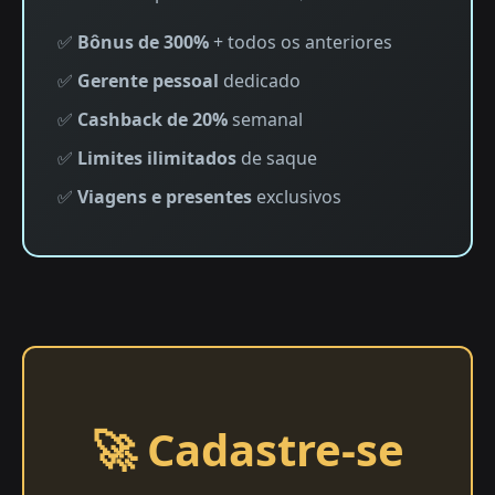
✅
Bônus de 300%
+ todos os anteriores
✅
Gerente pessoal
dedicado
✅
Cashback de 20%
semanal
✅
Limites ilimitados
de saque
✅
Viagens e presentes
exclusivos
🚀 Cadastre-se