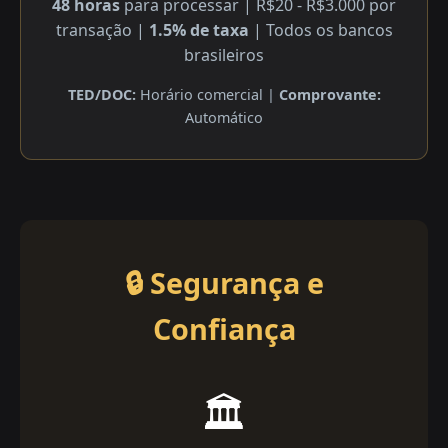
48 horas
para processar | R$20 - R$3.000 por
transação |
1.5% de taxa
| Todos os bancos
brasileiros
TED/DOC:
Horário comercial |
Comprovante:
Automático
🔒 Segurança e
Confiança
🏛️