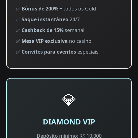
✅
Bônus de 200%
+ todos os Gold
✅
Saque instantâneo
24/7
✅
Cashback de 15%
semanal
✅
Mesa VIP exclusiva
no casino
✅
Convites para eventos
especiais
💎
DIAMOND VIP
Depósito mínimo: R$ 10.000