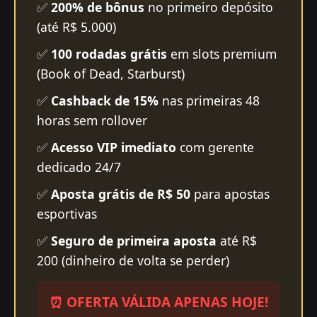
✅
200% de bônus
no primeiro depósito
(até R$ 5.000)
✅
100 rodadas grátis
em slots premium
(Book of Dead, Starburst)
✅
Cashback de 15%
nas primeiras 48
horas sem rollover
✅
Acesso VIP imediato
com gerente
dedicado 24/7
✅
Aposta grátis de R$ 50
para apostas
esportivas
✅
Seguro de primeira aposta
até R$
200 (dinheiro de volta se perder)
⏰ OFERTA VÁLIDA APENAS HOJE!